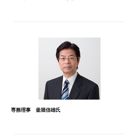
専務理事 釜堀信雄氏